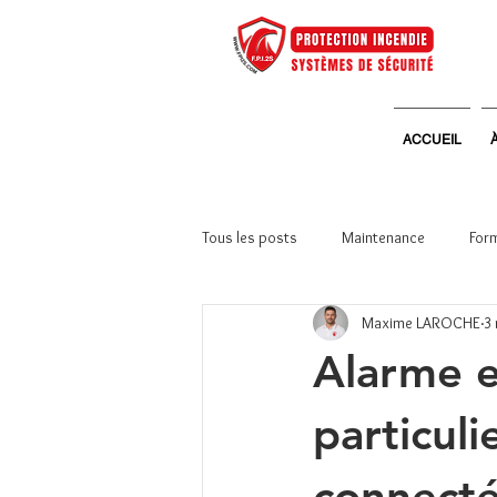
ACCUEIL
Tous les posts
Maintenance
Form
Maxime LAROCHE
3
Systèmes de sécurité
Vie d'ent
Alarme e
particuli
connect