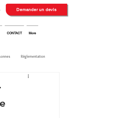
6
Demander un devis
CONTACT
More
sonnes
Règlementation
r
le