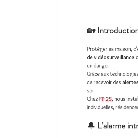
🏡 
Introductio
Protéger sa maison, c’e
de vidéosurveillance
un danger.
Grâce aux technologies
de recevoir des 
alerte
soi.
Chez 
FPI2S
, nous inst
individuelles, résidenc
🔔 
L’alarme int