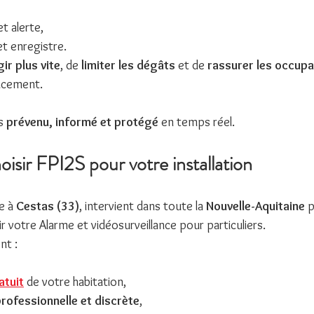
t alerte,
et enregistre.
ir plus vite
, de 
limiter les dégâts
 et de 
rassurer les occup
lacement.
s 
prévenu, informé et protégé
 en temps réel.
isir FPI2S pour votre installation
e à 
Cestas (33)
, intervient dans toute la 
Nouvelle-Aquitaine
 p
r votre Alarme et vidéosurveillance pour particuliers.
nt :
atuit
 de votre habitation,
professionnelle et discrète
,