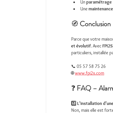
Un 
paramétrage 
Une 
maintenance
🧭 
Conclusion
Parce que votre maison
et évolutif
. Avec 
FPI2S
particuliers, installée 
📞 05 57 58 75 26
🌐 
www.fpi2s.com
❓ 
FAQ – Alarme 
1️⃣ L’installation d’u
Non, mais elle est for