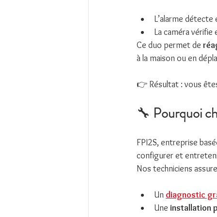
L’alarme détecte e
La caméra vérifie 
Ce duo permet de 
réag
à la maison ou en dép
👉 Résultat : vous ête
🔧 
Pourquoi cho
FPI2S, entreprise basé
configurer et entreteni
Nos techniciens assure
Un 
diagnostic gr
Une 
installation 