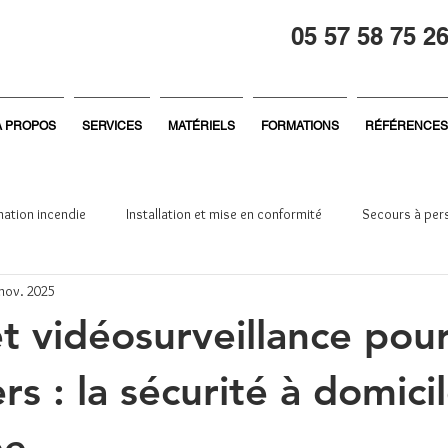
05 57 58 75 2
À PROPOS
SERVICES
MATÉRIELS
FORMATIONS
RÉFÉRENCES
ation incendie
Installation et mise en conformité
Secours à per
 nov. 2025
reprise
Général
Formation sécurité
Sécurité incendie
t vidéosurveillance pou
ers : la sécurité à domici
ée