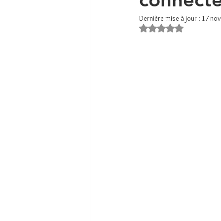
Dernière mise à jour :
17 nov
Noté NaN étoiles s