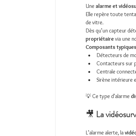
Une 
alarme et vidéosu
Elle repère toute tenta
de vitre.
Dès qu’un capteur dét
propriétaire
 via une n
Composants typiques
Détecteurs de mo
Contacteurs sur p
Centrale connecté
Sirène intérieure 
💡 Ce type d’alarme 
di
🎥 
La vidéosurve
L’alarme alerte, la 
vidé