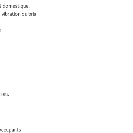
té domestique. 
vibration ou bris 
e 
lieu.
 occupants 