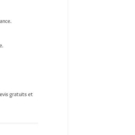
tance.
e.
is gratuits et 