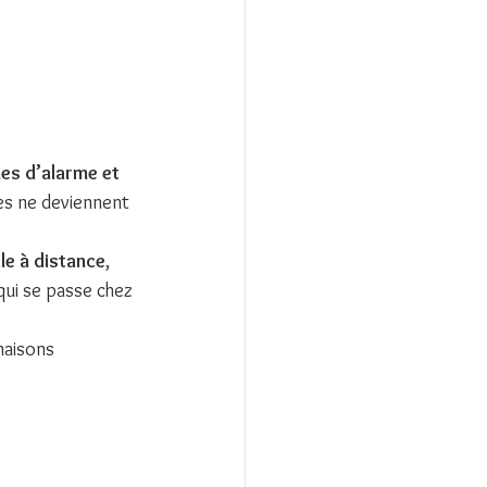
es d’alarme et 
les ne deviennent 
ile à distance
, 
qui se passe chez 
maisons 