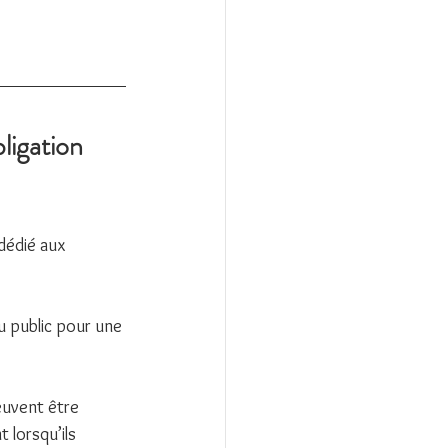
ligation 
dédié aux 
u public pour une 
euvent être 
 lorsqu’ils 