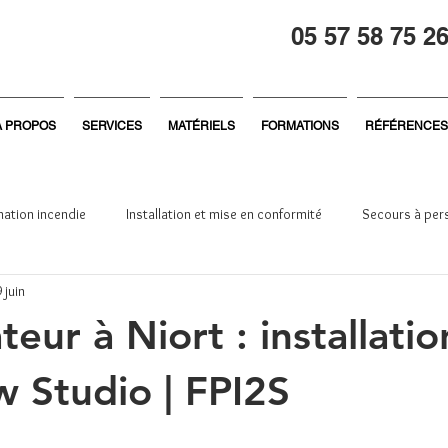
05 57 58 75 2
À PROPOS
SERVICES
MATÉRIELS
FORMATIONS
RÉFÉRENCES
ation incendie
Installation et mise en conformité
Secours à per
 juin
reprise
Général
Formation sécurité
Sécurité incendie
ateur à Niort : installat
w Studio | FPI2S