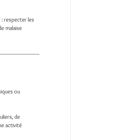
: respecter les 
de malaise 
iques ou 
liers, de 
e activité 