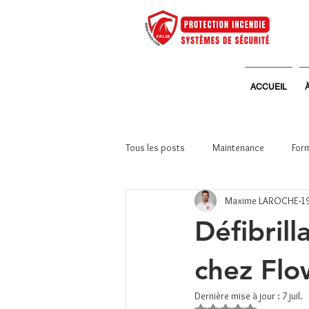
ACCUEIL
Tous les posts
Maintenance
Form
Maxime LAROCHE
19
Systèmes de sécurité
Vie d'ent
Défibrill
chez Flo
Dernière mise à jour :
7 juil.