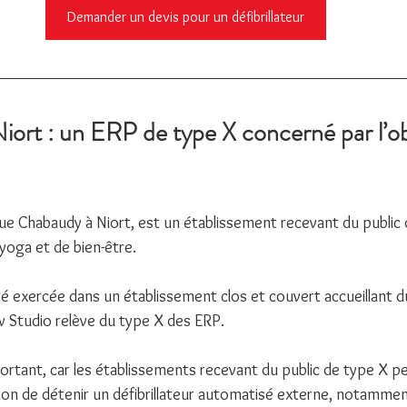
Demander un devis pour un défibrillateur
iort : un ERP de type X concerné par l’ob
rue Chabaudy à Niort, est un établissement recevant du public 
 yoga et de bien-être.
té exercée dans un établissement clos et couvert accueillant d
w Studio relève du type X des ERP.
rtant, car les établissements recevant du public de type X p
ion de détenir un défibrillateur automatisé externe, notamment