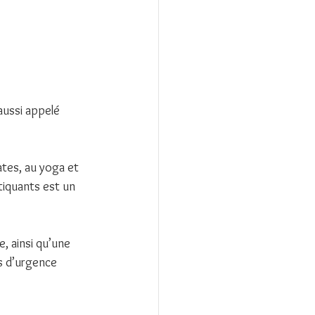
aussi appelé 
tes, au yoga et 
tiquants est un 
e, ainsi qu’une 
s d’urgence 