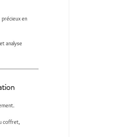
 précieux en 
et analyse 
ation
pement.
u coffret, 