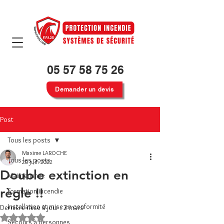
05 57 58 75 26
Demander un devis
Post
Tous les posts
Maxime LAROCHE
Tous les posts
20 juil. 2022
Double extinction en
Maintenance
règle !!
Formation incendie
Installation et mise en conformité
Dernière mise à jour :
2 mars
Noté NaN étoiles sur 5.
Secours à personnes