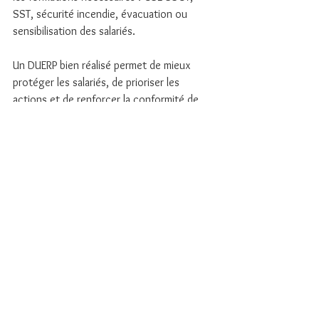
SST, sécurité incendie, évacuation ou 
sensibilisation des salariés.
Un DUERP bien réalisé permet de mieux 
protéger les salariés, de prioriser les 
actions et de renforcer la conformité de 
l’entreprise.
Être accompagné pour mon DUERP
DUERP 2026 : ce qu’il faut 
retenir