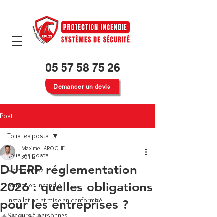
05 57 58 75 26
Demander un devis
Post
Tous les posts
Maxime LAROCHE
Tous les posts
30 mai
DUERP réglementation
Maintenance
2026 : quelles obligations
Formation incendie
Installation et mise en conformité
pour les entreprises ?
Secours à personnes