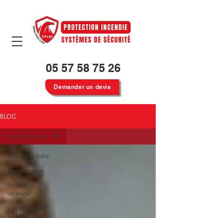
05 57 58 75 26
Demander un devis
BLOG
Tous les posts
Tous les posts
Maintenance
Formation
incendie
Installation et
mise en