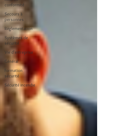
conformité
Secours à
personnes
Règlementation
Systèmes de
sécurité
Vie d'entreprise
Général
Formation
sécurité
Sécurité incendie