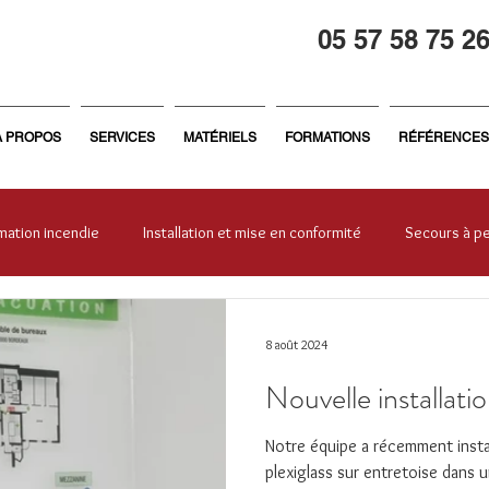
05 57 58 75 2
À PROPOS
SERVICES
MATÉRIELS
FORMATIONS
RÉFÉRENCES
mation incendie
Installation et mise en conformité
Secours à p
treprise
Général
Formation sécurité
Sécurité incendie
8 août 2024
Nouvelle installati
Notre équipe a récemment insta
plexiglass sur entretoise dans u