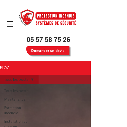
05 57 58 75 26
Demander un devis
BLOG
Tous les posts
Tous les posts
Maintenance
Formation
incendie
Installation et
mise en