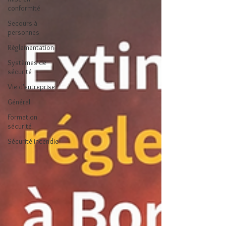
conformité
Secours à
personnes
Règlementation
Systèmes de
sécurité
Vie d'entreprise
Général
Formation
sécurité
Sécurité incendie