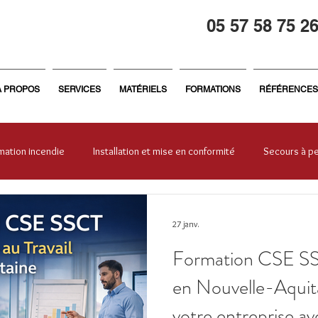
05 57 58 75 2
À PROPOS
SERVICES
MATÉRIELS
FORMATIONS
RÉFÉRENCES
mation incendie
Installation et mise en conformité
Secours à p
treprise
Général
Formation sécurité
Sécurité incendie
27 janv.
Formation CSE SS
en Nouvelle-Aquita
votre entreprise a