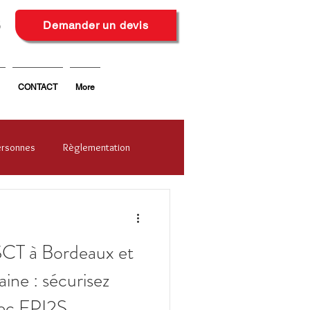
6
Demander un devis
CONTACT
More
ersonnes
Règlementation
CT à Bordeaux et
ine : sécurisez
vec FPI2S