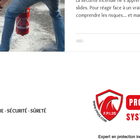
La sécurité incendie ne s’appr
slides. Pour réagir face à un vrai
comprendre les risques… et man
réel, encadré par un professionn
et éteindre l’incendie en condit
 - SÉCURITÉ - SÛRETÉ
Expert en protection i