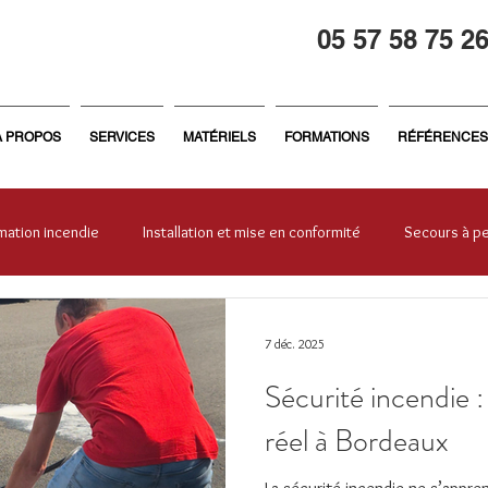
05 57 58 75 2
À PROPOS
SERVICES
MATÉRIELS
FORMATIONS
RÉFÉRENCES
mation incendie
Installation et mise en conformité
Secours à p
treprise
Général
Formation sécurité
Sécurité incendie
7 déc. 2025
Sécurité incendie 
réel à Bordeaux