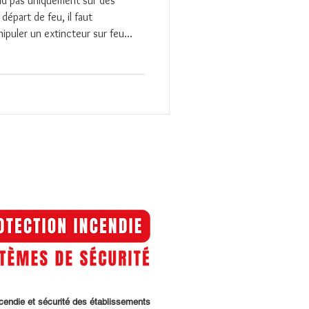
end pas uniquement sur des
 départ de feu, il faut
ipuler un extincteur sur feu
el capable d’allumer, maîtriser
ions sécurisées.
ncendie et sécurité des établissements