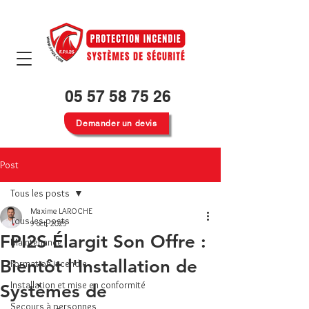
05 57 58 75 26
Demander un devis
Post
Tous les posts
Maxime LAROCHE
Tous les posts
9 oct. 2025
FPI2S Élargit Son Offre :
Maintenance
Bientôt l'Installation de
Formation incendie
Installation et mise en conformité
Systèmes de
Secours à personnes