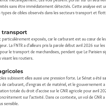
mente mécaniquement. Les vols peuvent porter sur un seul véhi
unités sans être immédiatement détectés. Cette analyse est u
 types de cibles observés dans les secteurs transport et flott
 transport
particulièrement exposés, car le carburant est au cœur de leur
ur. La FNTR a d’ailleurs pris la parole début avril 2026 sur l
 pour le transport de marchandises, pendant que Le Parisien si
visant les routiers.
agricoles
les subissent elles aussi une pression forte. Le Sénat a été sais
 de carburant, d’engrais et de matériel, et le gouvernement a
on totale du droit d’accise sur le GNR agricole pour avril 202
oncrètement sur l’activité. Dans ce contexte, un vol de GNR a
s sensible.