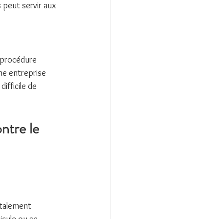
 peut servir aux 
 procédure 
ne entreprise 
ifficile de 
ntre le 
otalement 