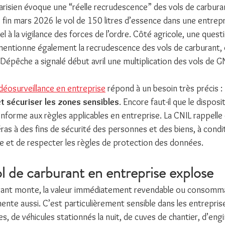
arisien évoque une “réelle recrudescence” des vols de carburan
fin mars 2026 le vol de 150 litres d’essence dans une entrepr
l à la vigilance des forces de l’ordre. Côté agricole, une questi
mentionne également la recrudescence des vols de carburant, d
 Dépêche a signalé début avril une multiplication des vols de 
idéosurveillance en entreprise
 répond à un besoin très précis : 
et sécuriser les zones sensibles
. Encore faut-il que le disposit
onforme aux règles applicables en entreprise. La CNIL rappell
ras à des fins de sécurité des personnes et des biens, à condit
ime et de respecter les règles de protection des données.
l de carburant en entreprise explose 
urant monte, la valeur immédiatement revendable ou consomma
nte aussi. C’est particulièrement sensible dans les entrepris
es, de véhicules stationnés la nuit, de cuves de chantier, d’engi