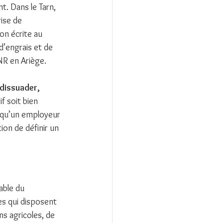
t. Dans le Tarn, 
ise de 
on écrite au 
’engrais et de 
GNR en Ariège.
dissuader, 
if soit bien 
e qu’un employeur 
ion de définir un 
ble du 
es qui disposent 
ns agricoles, de 