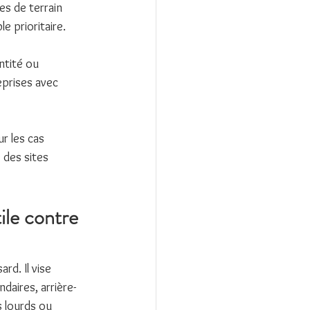
es de terrain 
e prioritaire.
ntité ou 
eprises avec 
r les cas 
 des sites 
ile contre 
rd. Il vise 
daires, arrière-
 lourds ou 