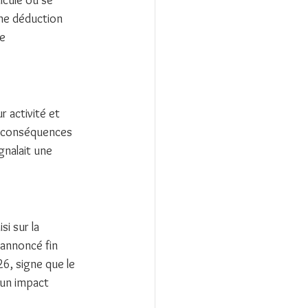
cule ou se 
ne déduction 
e 
 activité et 
es conséquences 
gnalait une 
i sur la 
 annoncé fin 
6, signe que le 
 un impact 