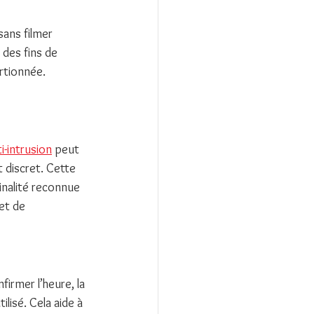
ans filmer 
 des fins de 
ortionnée.
i-intrusion
 peut 
t discret. Cette 
inalité reconnue 
et de 
irmer l’heure, la 
lisé. Cela aide à 