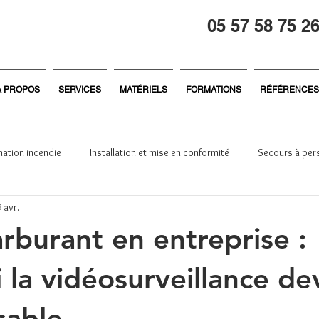
05 57 58 75 2
À PROPOS
SERVICES
MATÉRIELS
FORMATIONS
RÉFÉRENCES
ation incendie
Installation et mise en conformité
Secours à per
 avr.
reprise
Général
Formation sécurité
Sécurité incendie
arburant en entreprise :
 la vidéosurveillance de
sable