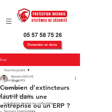
05 57 58 75 26
Demander un devis
Post
Tous les posts
Maxime LAROCHE
Tous les posts
15 mai
Combien d’extincteurs
Maintenance
faut-il dans une
Formation incendie
Installation et mise en conformité
entreprise ou un ERP ?
Secours à personnes