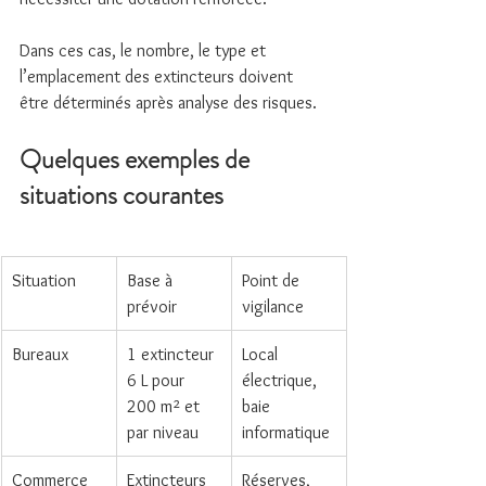
Dans ces cas, le nombre, le type et 
l’emplacement des extincteurs doivent 
être déterminés après analyse des risques.
Quelques exemples de 
situations courantes
Situation
Base à 
Point de 
prévoir
vigilance
Bureaux
1 extincteur 
Local 
6 L pour 
électrique, 
200 m² et 
baie 
par niveau
informatique
Commerce 
Extincteurs 
Réserves, 