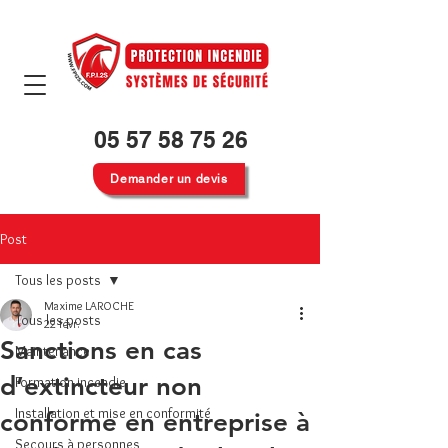
05 57 58 75 26
Demander un devis
Post
Tous les posts
Maxime LAROCHE
Tous les posts
22 févr.
Sanctions en cas
Maintenance
d’extincteur non
Formation incendie
Installation et mise en conformité
conforme en entreprise à
Secours à personnes