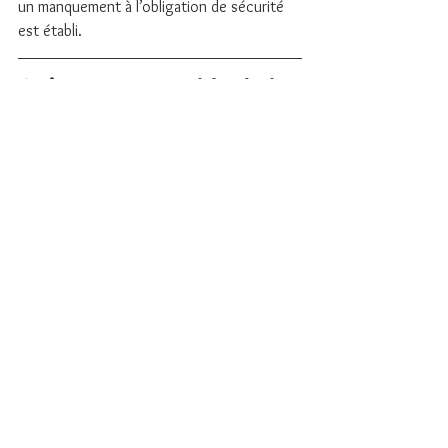
un manquement à l’obligation de sécurité 
est établi.
Qui est responsable de la 
conformité des 
extincteurs en entreprise 
?
La responsabilité incombe au dirigeant ou à 
l’exploitant de l’établissement. Il doit 
s’assurer de la présence d’équipements 
adaptés aux risques identifiés et de leur 
maintenance régulière, conformément aux 
obligations du Code du travail et du 
règlement ERP.
Comment vérifier la 
conformité de ses 