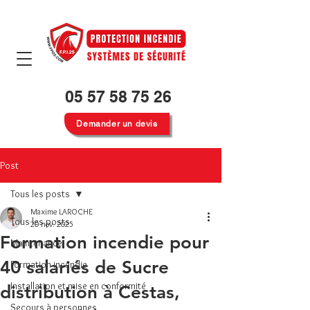
05 57 58 75 26
Demander un devis
Post
Tous les posts
Maxime LAROCHE
Tous les posts
20 nov. 2025
Formation incendie pour
Maintenance
40 salariés de Sucre
Formation incendie
Installation et mise en conformité
distribution à Cestas,
Secours à personnes