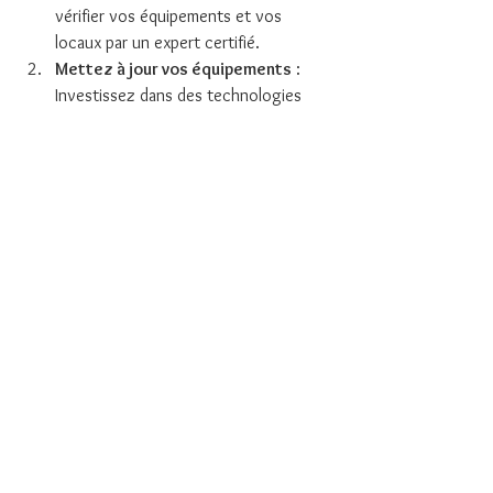
vérifier vos équipements et vos 
locaux par un expert certifié.
Mettez à jour vos équipements
 : 
Investissez dans des technologies 
modernes et conformes aux normes 
actuelles.
Formez votre personnel
 : Assurez-
vous que chaque employé sait 
comment réagir en cas d’incendie.
Surveillez les évolutions 
réglementaires
 : Restez informé des 
changements pour toujours être en 
conformité.
Travaillez avec un partenaire local
 : 
Des professionnels comme F.P.I.2S 
connaissent les spécificités de 
Bordeaux et peuvent vous guider 
efficacement.