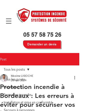
05 57 58 75 26
Demander un devis
Post
Tous les posts
Maxime LAROCHE
Tous les posts
28 nov. 2024
Protection incendie à
Maintenance
Bordeaux : Les erreurs à
Formation incendie
Installation et mise en conformité
éviter pour sécuriser vos
Secours à personnes