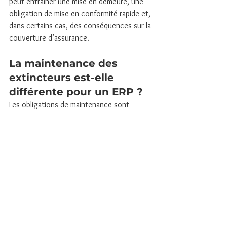
peut entraîner une mise en demeure, une 
obligation de mise en conformité rapide et, 
dans certains cas, des conséquences sur la 
couverture d’assurance.
La maintenance des 
extincteurs est-elle 
différente pour un ERP ?
Les obligations de maintenance sont 
identiques sur le principe, mais les ERP sont 
soumis à des contrôles plus fréquents 
(commission de sécurité). La traçabilité des 
vérifications et la conformité 
réglementaire y sont particulièrement 
surveillées.
La maintenance des 
extincteurs est-elle 