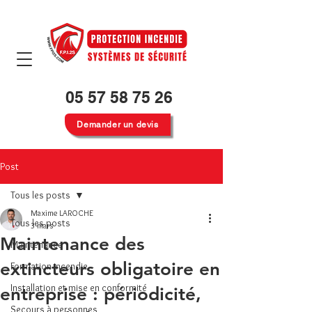
05 57 58 75 26
Demander un devis
Post
Tous les posts
Maxime LAROCHE
Tous les posts
3 mars
Maintenance des
Maintenance
extincteurs obligatoire en
Formation incendie
Installation et mise en conformité
entreprise : périodicité,
Secours à personnes